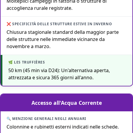
Molteplici campeggi in fattoria o strutture di
accoglienza rurale registrate.
❌ Specificità delle strutture estive in inverno
🌿 La Soluzione Camping Les Truffières 3★
Chiusura stagionale standard della maggior parte
delle strutture nelle immediate vicinanze da
novembre a marzo.
50 km (45 min via D24): Un'alternativa aperta,
attrezzata e sicura 365 giorni all'anno.
Accesso all'Acqua Corrente
Colonnine e rubinetti esterni indicati nelle schede.