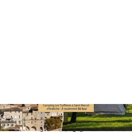
Il campeggio aperto tutto l’anno più
vicino a Joyeuse
Struttura a 3 stelle con tutti i comfort per
vacanze 365 giorni all’anno