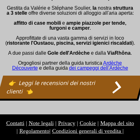
Gestita da Valérie e Stéphane Soulier,
la
nostra
struttura
a 3 stelle
offre diverse soluzioni di alloggio all'aria aperta:
affitto di case mobili
e
ampie piazzole per tende,
furgoni e camper
.
Approfittate di una vasta gamma di servizi in loco
(
ristorante l'Oustaou, piscina, servizi igienici riscaldati
).
A due passi dalle
Gole dell'Ardèche
e dalla
ViaRhôna
.
Orgogliosi partner della guida turistica
Ardèche
Découverte
e della guida
dei campeggi dell'Ardèche
Leggi le recensioni dei nostri
clienti
Contatti
|
Note legali
|
Privacy
|
Cookie
|
Mappa del sito
|
Regolamento
|
Condizioni generali di vendita |