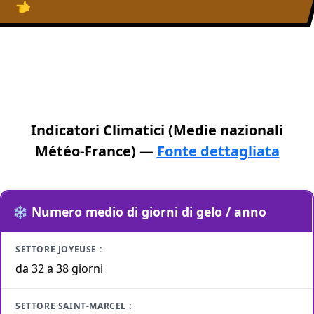
👈
Indicatori Climatici (Medie nazionali
Météo-France) —
Fonte dettagliata
Indicatori Climatici
❄️
Numero medio di giorni di gelo / anno
Settore Joyeuse (Piemonte / Bassa Ardèche)
da 32 a 38 giorni
Settore Saint-Marcel (Pianura Rodaniana)