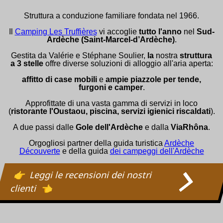
Struttura a conduzione familiare fondata nel 1966.
Il
Camping Les Truffières
vi accoglie
tutto l'anno
nel
Sud-
Ardèche (Saint-Marcel-d’Ardèche)
.
Gestita da Valérie e Stéphane Soulier,
la
nostra
struttura
a 3 stelle
offre diverse soluzioni di alloggio all'aria aperta:
affitto di case mobili
e
ampie piazzole per tende,
furgoni e camper
.
Approfittate di una vasta gamma di servizi in loco
(
ristorante l'Oustaou, piscina, servizi igienici riscaldati
).
A due passi dalle
Gole dell'Ardèche
e dalla
ViaRhôna
.
Orgogliosi partner della guida turistica
Ardèche
Découverte
e della guida
dei campeggi dell'Ardèche
Leggi le recensioni dei nostri
clienti