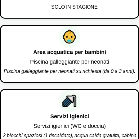
SOLO IN STAGIONE
Auto o tenda suppl.
4,50 €
/ notte
TASSE E COSTI AGGIUNTIVI
Area acquatica per bambini
Piscina galleggiante per neonati
Costi & Tasse
Piscina galleggiante per neonati su richiesta (da 0 a 3 anni).
TASSA DI SOGGIORNO E SPESE DI
GESTIONE
Servizi igienici
Tassa di soggiorno (+18 anni)
Servizi igienici (WC e doccia)
0,66 €
2 blocchi spaziosi (1 riscaldato), acqua calda gratuita, cabina
/ giorno