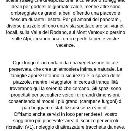
scelte strategiche di esposizione: alcune sono soleggiate,
ideali per godersi le giornate calde, mentre altre sono
ombreggiate da grandi alberi, offrendo una piacevole
frescura durante l’estate. Per gli amanti dei panorami,
diverse piazzole offrono una vista spettacolare sui vigneti
locali, sulla Valle del Rodano, sul Mont Ventoux o persino
sulle Alpi, creando una cornice perfetta per le vostre
vacanze.
Ogni luogo è circondato da una vegetazione locale
preservata, che crea un'atmosfera intima e naturale. Le
famiglie apprezzeranno la sicurezza e lo spazio delle
piazzole, mentre i viaggiatori in cerca di tranquillità
troveranno qui la serenità che cercano. Gli spazi sono
progettati per accogliere veicoli di grandi dimensioni,
consentendo ai modelli più grandi (camper e furgoni) di
parcheggiare e stabilizzarsi senza vincoli.
Offriamo anche servizi in loco per rendere il vostro
soggiorno più piacevole: area di scarico per veicoli
ricreativi (VL), noleggio di attrezzature (racchette da neve,