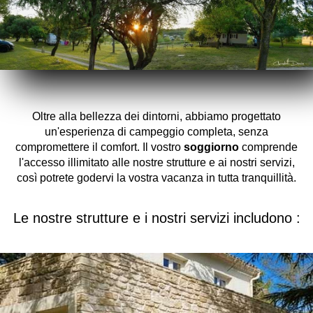
4 ampere (920 W)
3,00 €
/ notte
6 ampere (1380 W)
5,00 €
Oltre alla bellezza dei dintorni, abbiamo progettato
/ notte
un'esperienza di campeggio completa, senza
compromettere il comfort. Il vostro
soggiorno
comprende
10 ampere (2300 W)
l'accesso illimitato alle nostre strutture e ai nostri servizi,
così potrete godervi la vostra vacanza in tutta tranquillità.
7,00 €
/ notte
Le nostre strutture e i nostri servizi includono :
Frigorifero + 4 Amp.
10,00 €
/ notte