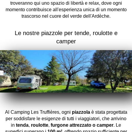
troveranno qui uno spazio di libertà e relax, dove ogni
momento contribuisce all'esperienza unica di un momento
trascorso nel cuore del verde dell'Ardèche.
Le nostre piazzole per tende, roulotte e
camper
Al Camping Les Truffières, ogni
piazzola
è stata progettata
per soddisfare le esigenze di tutti i viaggiatori, che arrivino
in
tenda
,
roulotte
,
furgone attrezzato o camper
. Le
superfici superano i
100 m²
, offrendo spazio sufficiente per