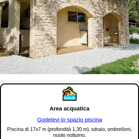
Persone & Attrezzatura
SUPPLEMENTI ALLA CARTA
Persona suppl.
6,50 €
/ notte
Animali domestici
2,00 €
/ notte
Area acquatica
Visitatori (+ di 2 ore)
Godetevi lo spazio piscina
Piscina di 17x7 m (profondità 1,30 m), sdraio, ombrelloni,
4,00 €
nuoto notturno.