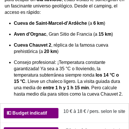
un fascinante universo geológico. Desde el camping, el
acceso es rápido:
Cueva de Saint-Marcel-d'Ardèche
(a
6 km
)
Aven d'Orgnac
, Gran Sitio de Francia (a
15 km
)
Cueva Chauvet 2
, réplica de la famosa cueva
prehistórica (a
20 km
)
Consejo profesional: ¡Temperatura constante
garantizada! Ya sea a 35 °C o lloviendo, la
temperatura subterránea siempre ronda
los 14 °C o
15 °C
. Lleve un chaleco ligero. La visita guiada dura
una media de
entre 1 h y 1 h 15 min
. Pero calcule
hasta medio día para sitios como la cueva Chauvet 2.
Informations pratiques pour la descente des Aven et Cav
10 € à 18 € / pers. selon le site
💶
Budget
indicatif