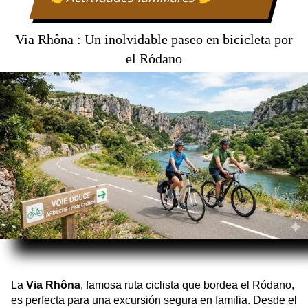
Durée
de
Via Rhôna : Un inolvidable paseo en bicicleta por
l'activité
el Ródano
La
Via Rhôna
, famosa ruta ciclista que bordea el Ródano,
es perfecta para una excursión segura en familia. Desde el