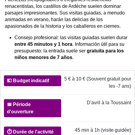
renacentistas, los castillos de Ardèche suelen dominar
paisajes impresionantes. Sus visitas guiadas, a menudo
animadas en verano, harán las delicias de los
apasionados de la historia y los caballeros en ciernes.
Consejo profesional: las visitas guiadas suelen durar
entre 45 minutos y 1 hora
. Información útil para su
presupuesto: la entrada suele ser
gratuita para los
niños menores de 7 años
.
Informations pratiques pour la découverte des Châteaux
5 € à 10 € (Souvent gratuit pour
💶
les -7 ans)
Budget
indicatif
D'avril à la Toussaint
📅
Période
45 min à 1h (visite guidée)
d'ouverture