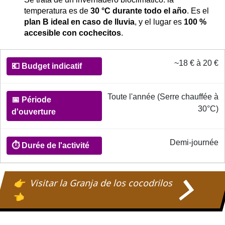
temperatura es de
30 °C durante todo el año
. Es el
plan B ideal en caso de lluvia
, y el lugar es
100 %
accesible con cochecitos
.
Informations pratiques sur la fermes aux crocodiles
~18 € à 20 €
💶
Budget
indicatif
Toute l'année (Serre chauffée à
30°C)
📅
Période
Demi-journée
d'ouverture
Visitar la Granja de los cocodrilos
⏱️
Durée
de
l'activité