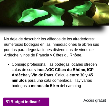
No deje de descubrir los viñedos de los alrededores:
numerosas bodegas en las inmediaciones le abren sus
puertas para degustaciones distendidas de vinos de
Ardèche, vinos de Francia y Côtes du Rhône.
Consejo profesional: las bodegas locales ofrecen
catas de sus
vinos AOC Côtes du Rhône,
IGP
Ardèche
y
Vin de Pays
. Calcule
entre 30 y 45
minutos
para una cata comentada. Hay varias
bodegas a
menos de 5 km
del camping.
Informations pratiques pour decouvrir le vin d'Ardèche
Accès gratuit
💶
Budget