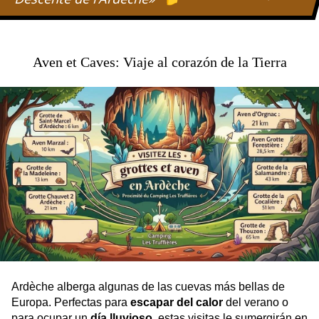
de
l'activité
Aven et Caves: Viaje al corazón de la Tierra
Ardèche alberga algunas de las cuevas más bellas de
Europa. Perfectas para
escapar del calor
del verano o
para ocupar un
día lluvioso
, estas visitas le sumergirán en