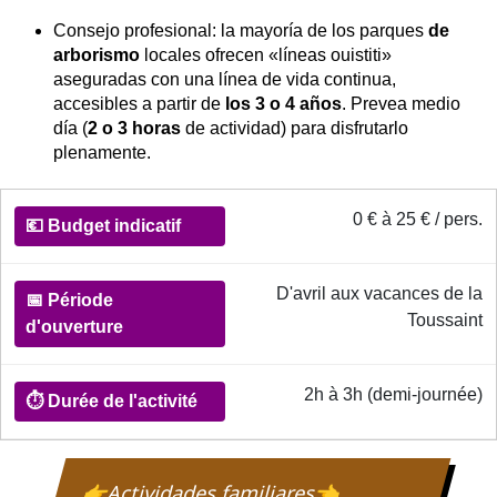
Consejo profesional: la mayoría de los parques
de
arborismo
locales ofrecen «líneas ouistiti»
aseguradas con una línea de vida continua,
accesibles a partir de
los 3 o 4 años
. Prevea medio
día (
2 o 3 horas
de actividad) para disfrutarlo
plenamente.
Informations pratiques pour les Activités et parcs de loisir
0 € à 25 € / pers.
💶
Budget
indicatif
D'avril aux vacances de la
Toussaint
📅
Période
2h à 3h (demi-journée)
d'ouverture
⏱️
👉Actividades familiares👈