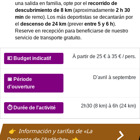
una salida en familia, opte por el
recorrido de
descubrimiento de 8 km
(aproximadamente
2 h 30
min
de remo). Los más deportistas se decantarán por
el
descenso de 24 km
(prever
entre 5 y 6 h
).
Reserve en recepción para beneficiarse de nuestro
servicio de transporte gratuito.
Informations pratiques pour la descente des gorges de l
À partir de 25 € à 35 € / pers.
💶
Budget
indicatif
D'avril à septembre
📅
Période
2h30 (8 km) à 6h (24 km)
d'ouverture
Información y tarifas de «La
⏱️
Descente de l'Ardèche»
Durée