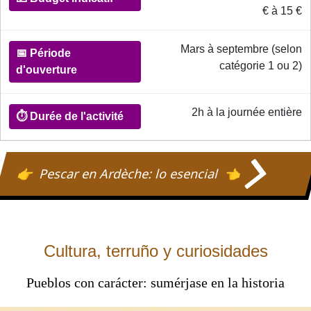
€ à 15 €
Budget
indicatif
Mars à septembre (selon
catégorie 1 ou 2)
📅
Période
2h à la journée entière
d'ouverture
⏱️
Pescar en Ardèche: lo esencial
Durée
de
l'activité
Cultura, terruño y curiosidades
Pueblos con carácter: sumérjase en la historia