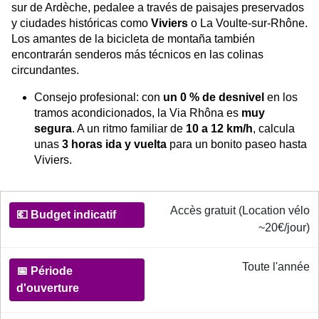
sur de Ardèche, pedalee a través de paisajes preservados
y ciudades históricas como
Viviers
o La Voulte-sur-Rhône.
Los amantes de la bicicleta de montaña también
encontrarán senderos más técnicos en las colinas
circundantes.
Consejo profesional: con
un 0 % de desnivel
en los
tramos acondicionados, la Via Rhôna es
muy
segura
. A un ritmo familiar de
10 a 12 km/h
, calcula
unas
3 horas ida y vuelta
para un bonito paseo hasta
Viviers.
Informations pratiques pour la Via Rhôna
Accès gratuit (Location vélo
💶
~20€/jour)
Budget
indicatif
Toute l'année
📅
Période