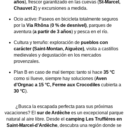
años
), frescor garantizado en las cuevas (
St-Marcel,
Chauvet 2
) y excursiones a medida.
Ocio activo: Paseos en bicicleta totalmente seguros
por la
Via Rhôna
(
0 % de desnivel)
, parques de
aventura (
a partir de 3 años
) y pesca en el río.
Cultura y terruño: exploración de
pueblos con
carácter (Saint-Montan, Aiguèze)
, visita a castillos
medievales y degustación en los mercados
provenzales.
Plan B en caso de mal tiempo: tanto si hace
35 °C
como si llueve, siempre hay soluciones (
Aven
d'Orgnac a 15 °C, Ferme aux Crocodiles
cubierta a
30 °C
).
¿Busca la escapada perfecta para sus próximas
vacaciones? El
sur de Ardèche
es un excepcional parque
natural al aire libre. Desde el
camping Les Truffières en
Saint-Marcel-d'Ardèche
, descubra una región donde se