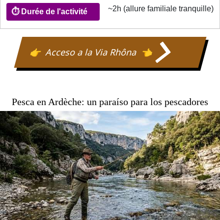
~2h (allure familiale tranquille)
d'ouverture
⏱️
Acceso a la Via Rhôna
Durée
de
l'activité
Pesca en Ardèche: un paraíso para los pescadores