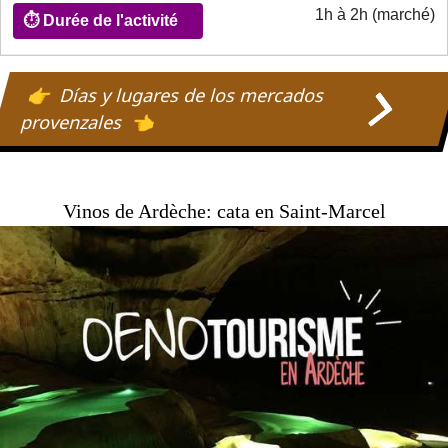
Période
1h à 2h (marché)
d'ouverture
Días y lugares de los mercados
⏱️
provenzales
Durée
de
l'activité
Vinos de Ardèche: cata en Saint-Marcel