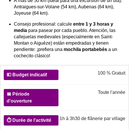
A más de 50 km (ideal para una excursión de un día):
Antraigues-sur-Volane (54 km), Aubenas (64 km),
Joyeuse (64 km).
Consejo profesional: calcule
entre 1 y 3 horas y
media
para pasear por cada pueblo. Atención, las
callejuelas medievales (especialmente en Saint-
Montan o Aiguèze) están empedradas y tienen
pendiente: ¡prefiera una
mochila portabebés
a un
cochecito clásico!
Informations pratiques pour les Villages de Caractère
100 % Gratuit
💶
Budget
indicatif
Toute l'année
📅
Période
1h à 3h30 de flânerie par village
d'ouverture