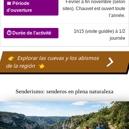
Février à fin novembre (selon
sites). Chauvet est ouvert toute
l’année.
📅
Période
1h15 (visite guidée) à 1/2
d'ouverture
journée
⏱️
Explorar las cuevas y los abismos
Durée
de la región
de
l'activité
Senderismo: senderos en plena naturaleza