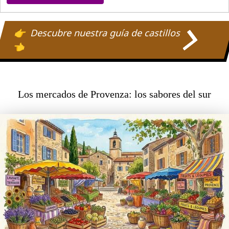
⏱️
Descubre nuestra guía de castillos
Durée
de
l'activité
Los mercados de Provenza: los sabores del sur