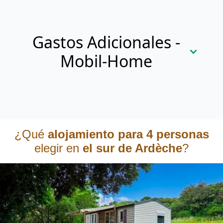
Gastos Adicionales -
Mobil-Home
Fianzas y Gestión
¿Qué
alojamiento para 4 personas
elegir en
el sur de Ardèche
?
DEPÓSITOS DE GARANTÍA
Fianza
700,00 €