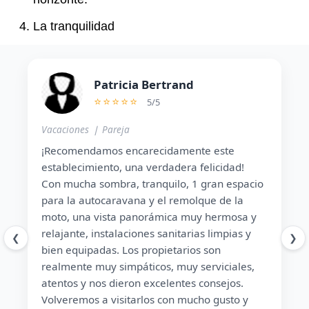
La tranquilidad
Patricia Bertrand
⭐⭐⭐⭐⭐
5
/
5
Vacaciones ❘ Pareja
Va
¡Recomendamos encarecidamente este
Sú
uy
establecimiento, una verdadera felicidad!
va
Con mucha sombra, tranquilo, 1 gran espacio
bi
ipo
para la autocaravana y el remolque de la
so
moto, una vista panorámica muy hermosa y
im
relajante, instalaciones sanitarias limpias y
am
❮
❯
bien equipadas. Los propietarios son
ag
realmente muy simpáticos, muy serviciales,
rá
atentos y nos dieron excelentes consejos.
No
Volveremos a visitarlos con mucho gusto y
es