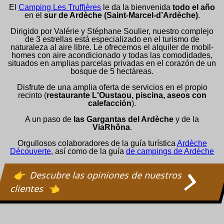
El
Camping Les Truffières
le da la bienvenida
todo el año
en el
sur de Ardèche (Saint-Marcel-d’Ardèche)
.
Dirigido por Valérie y Stéphane Soulier, nuestro complejo
de 3 estrellas está especializado en el turismo de
naturaleza al aire libre. Le ofrecemos el alquiler de mobil-
homes con aire acondicionado y todas las comodidades,
situados en amplias parcelas privadas en el corazón de un
bosque de 5 hectáreas.
Disfrute de una amplia oferta de servicios en el propio
recinto (
restaurante L'Oustaou, piscina, aseos con
calefacción
).
A un paso de
las Gargantas del Ardèche
y de la
ViaRhôna
.
Orgullosos colaboradores de la guía turística
Ardèche
Découverte
, así como de la guía
de campings de Ardèche
Descubre las opiniones de nuestros
clientes