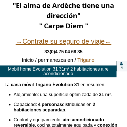
"El alma de Ardèche tiene una
dirección"
" Carpe Diem "
→Contrate su seguro de viaje←
33(0)4.75.04.68.35
Inicio
permanezca en
Trigano
Mobil home Evolution 31 31m² 2 habitaciones aire
acondicionado
La
casa móvil Trigano Évolution 31
en resumen:
Alojamiento: una superficie optimizada de
31 m².
Capacidad:
4 personas
distribuidas en
2
habitaciones separadas
.
Confort y equipamiento:
aire acondicionado
reversible
, cocina totalmente equipada y
conexión