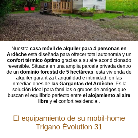
Fianza de Limpieza
120,00 €
Gastos de gestión
Nuestra
casa móvil de alquiler para 4 personas en
Ardèche
está diseñada para ofrecer total autonomía y un
25,00 €
confort térmico óptimo
gracias a su aire acondicionado
reversible. Situada en una amplia parcela privada dentro
de un
dominio forestal de 5 hectáreas
, esta vivienda de
alquiler garantiza tranquilidad e intimidad, en las
SEGURIDAD Y SALUD
inmediaciones de
las Gargantas del Ardèche
. Es la
solución ideal para familias o grupos de amigos que
buscan el equilibrio perfecto entre
el alojamiento al aire
Reglamento interno
libre
y el confort residencial.
RIESGO DE ALERGIAS
El equipamiento de su mobil-home
Trigano Évolution 31