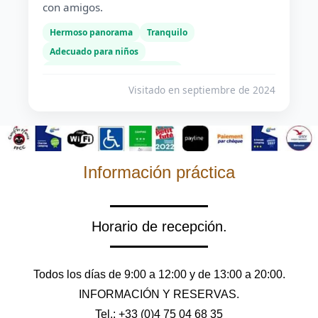
con amigos.
ha
Hermoso panorama
Tranquilo
H
Adecuado para niños
B
Buena relación calidad-precio
024
Visitado en septiembre de 2024
Información práctica
Horario de recepción.
Todos los días de 9:00 a 12:00 y de 13:00 a 20:00.
INFORMACIÓN Y RESERVAS.
Tel.: +33 (0)4 75 04 68 35