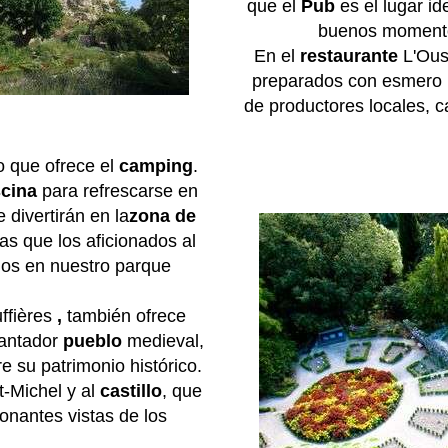
que el
Pub
es el lugar id
buenos moment
En el
restaurante
L'Oust
preparados con esmero p
de productores locales, c
o que ofrece el
camping
.
scina
para refrescarse en
 divertirán en la
zona de
s que los aficionados al
mos en nuestro parque
ffières
,
también ofrece
antador
pueblo
medieval,
e su patrimonio histórico.
nt-Michel y al
castillo
, que
onantes vistas de los