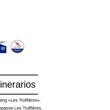
tinerarios
ng «Les Truffières».
passe Les Truffières.