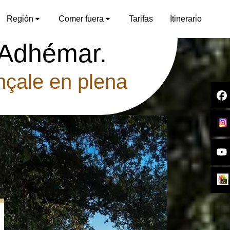
Región
Comer fuera
Tarifas
Itinerario
-Adhémar.
nçale en plena