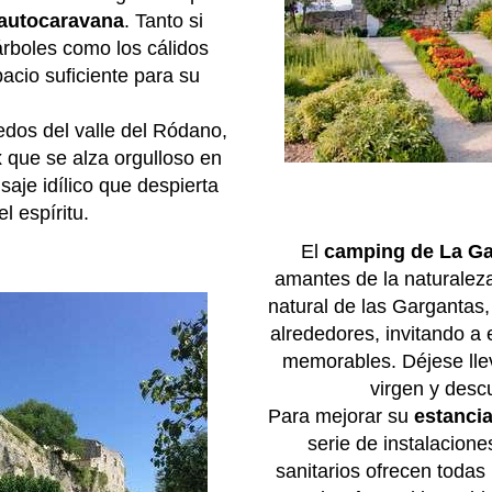
autocaravana
. Tanto si
árboles como los cálidos
acio suficiente para su
edos del valle del Ródano,
 que se alza orgulloso en
saje idílico que despierta
el espíritu.
El
camping de La G
amantes de la naturaleza
natural de las Gargantas,
alrededores, invitando a
memorables. Déjese llev
virgen y desc
Para mejorar su
estanci
serie de instalaciones
sanitarios ofrecen todas