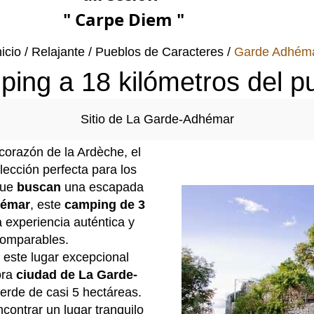
" Carpe Diem "
nicio
Relajante
Pueblos de Caracteres
Garde Adhém
ing a 18 kilómetros del p
Sitio de La Garde-Adhémar
corazón de la Ardèche, el
lección perfecta para los
que
buscan
una escapada
hémar
, este
camping de 3
 experiencia auténtica y
comparables.
 este lugar excepcional
ora
ciudad de La Garde-
erde de casi 5 hectáreas.
encontrar un lugar tranquilo