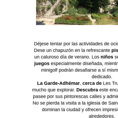
Déjese tentar por las actividades de oci
Dese un chapuzón en la refrescante
pi
un caluroso día de verano. Los
niños
se
juegos
especialmente diseñada, mientra
minigolf podrán desafiarse a sí mis
dedicado.
La Garde-Adhémar
,
cerca de
Les Tru
mucho que explorar.
Descubra
este enc
pasee por sus pintorescas calles y admir
No se pierda la visita a la iglesia de Sai
dominan la ciudad y ofrecen impresi
alrededores.