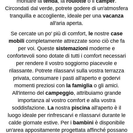
montare la
tenda
, la
roulotte
o il
camper
.
Circondati dal verde, potrete godere di un'atmosfera
tranquilla e accogliente, ideale per una
vacanza
all'aria aperta.
Se cercate un po' più di comfort,
le
nostre
case
mobili
completamente attrezzate sono ciò che fa
per voi. Queste
sistemazioni
moderne e
confortevoli sono dotate di tutti i comfort necessari
per rendere il vostro soggiorno piacevole e
rilassante. Potrete rilassarvi sulla vostra terrazza
privata, consumare i pasti all'aperto e godervi
momenti preziosi con
la famiglia
o gli amici.
All'interno del
campeggio
, attribuiamo grande
importanza al vostro comfort e alla vostra
soddisfazione.
La
nostra
piscina
all'aperto è il
luogo ideale per rinfrescarvi e rilassarvi durante le
calde giornate estive. Per i
bambini
è disponibile
un'area appositamente progettata affinché possano