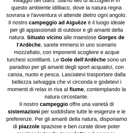
villaggio del Gard. Siamo lieti di accogliervi in
questo ambiente idilliaco, dove la natura regna
sovrana e l'avventura vi attende dietro ogni angolo.
Il nostro
campeggio ad Aiguèze
è il luogo ideale
per gli appassionati di outdoor e gli amanti della
natura.
Situato vicino
alle maestose
Gorges de
l'Ardèche
, sarete immersi in uno scenario
mozzafiato, con imponenti scogliere e acque
turchesi scintillanti. Le
Gole dell'Ardèche
sono un
paradiso per gli amanti degli sport acquatici, con
canoa, nuoto e pesca. Lasciatevi trasportare dalla
bellezza selvaggia che vi circonda e godetevi i
momenti di relax in riva al
fiume
, contemplando la
natura circostante.
Il nostro
campeggio
offre una varietà di
sistemazioni
per soddisfare tutte le esigenze e le
preferenze. Per gli amanti della natura, disponiamo
di
piazzole
spaziose e ben curate dove poter