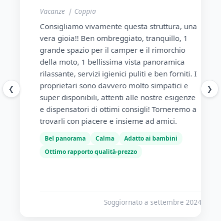
Vacanze ❘ Coppia
Va
ana
Consigliamo vivamente questa struttura, una
Sp
vera gioia!! Ben ombreggiato, tranquillo, 1
fe
grande spazio per il camper e il rimorchio
vi
i
della moto, 1 bellissima vista panoramica
pia
un
rilassante, servizi igienici puliti e ben forniti. I
do
proprietari sono davvero molto simpatici e
so
❮
❯
super disponibili, attenti alle nostre esigenze
pi
e
e dispensatori di ottimi consigli! Torneremo a
ra
trovarli con piacere e insieme ad amici.
Non
qu
Bel panorama
Calma
Adatto ai bambini
bic
Ottimo rapporto qualità-prezzo
B
O
!
024
Soggiornato a settembre 2024