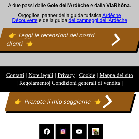
A due passi dalle
Gole dell'Ardèche
e dalla
ViaRhôna
.
Orgogliosi partner della guida turistica
Ardèche
Découverte
e della guida
dei campeggi dell'Ardèche
Leggi le recensioni dei nostri
clienti
Contatti
|
Note legali
|
Privacy
|
Cookie
|
Mappa del sito
|
Regolamento
|
Condizioni generali di vendita |
Prenoto il mio soggiorno