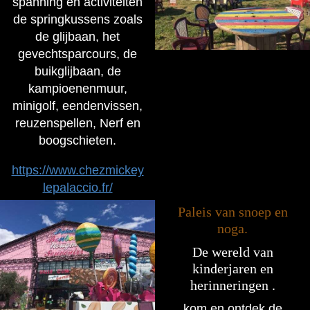
spanning en activiteiten
de springkussens zoals
de glijbaan, het
gevechtsparcours, de
buikglijbaan, de
kampioenenmuur,
minigolf, eendenvissen,
reuzenspellen, Nerf en
boogschieten.
https://www.chezmickey
lepalaccio.fr/
Paleis van snoep en
noga.
De wereld van
kinderjaren en
herinneringen .
kom en ontdek de