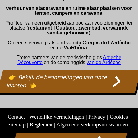
verhuur van stacaravans
en
ruime staanplaatsen voor
tenten, campers en caravans
.
Profiteer van een uitgebreid aanbod aan voorzieningen ter
plaatse (
restaurant l'Oustaou, zwembad, verwarmde
sanitairgebouwen
).
Op een steenworp afstand van
de Gorges de l'Ardèche
en de
ViaRhôna
.
Trotse partners van de toeristische gids
Ardèche
Découverte
en de campinggids
van de Ardèche
Bekijk de beoordelingen van onze
klanten
Contact
|
Wettelijke vermeldingen
|
Privacy
|
Cookies
|
Sitemap
|
Reglement
|
Algemene verkoopvoorwaarden |