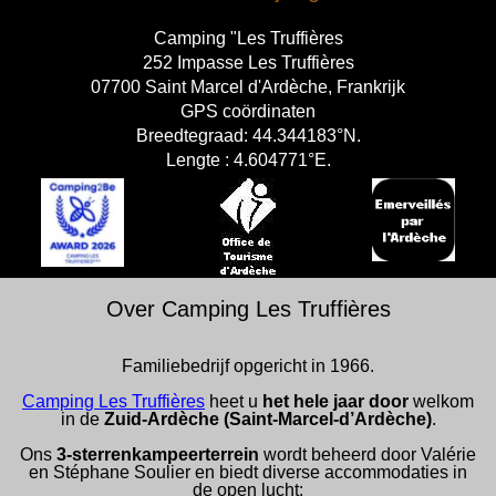
Camping "Les Truffières
252 Impasse Les Truffières
07700 Saint Marcel d'Ardèche, Frankrijk
GPS coördinaten
Breedtegraad: 44.344183°N.
Lengte : 4.604771°E.
Over Camping Les Truffières
Familiebedrijf opgericht in 1966.
Camping Les Truffières
heet u
het hele jaar door
welkom
in de
Zuid-Ardèche (Saint-Marcel-d’Ardèche)
.
Ons
3-sterrenkampeerterrein
wordt beheerd door Valérie
en Stéphane Soulier en biedt diverse accommodaties in
de open lucht: