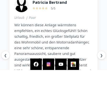
Patricia Bertrand
⭐⭐⭐⭐⭐
5
/
5
Urlaub ❘ Paar
Ur
Wir können diese Anlage wärmstens
To
empfehlen, ein echtes Glücksgefühl!! Schön
wä
schattig, friedlich, ein großer Stellplatz für
(V
das Wohnmobil und den Motorradanhänger,
Di
eine sehr schöne, entspannende
un
Panoramaaussicht, saubere und gut
Ca
❮
❯
ef
ausgestattete Sanitäranlagen. Die Besitzer
un
sind wirklich sehr sympathisch und äußerst
al
.
hilfsbereit, haben immer ein offenes Ohr und
Zö
geben hervorragende Tipps! Wir kommen
Ca
gerne wieder und bringen Freunde mit.
t
Ac
n
gi
Schönes Panorama
Ruhig
Kinderfreundlich
l
Gutes Preis-Leistungs-Verhältnis
S
G