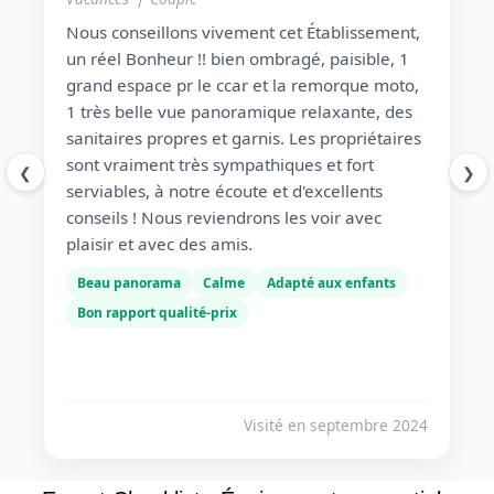
-
s
Nous conseillons vivement cet Établissement,
Su
x
un réel Bonheur !! bien ombragé, paisible, 1
ar
grand espace pr le ccar et la remorque moto,
VT
1 très belle vue panoramique relaxante, des
gr
s
sanitaires propres et garnis. Les propriétaires
gé
sont vraiment très sympathiques et fort
di
❮
❯
serviables, à notre écoute et d'excellents
sy
conseils ! Nous reviendrons les voir avec
se
plaisir et avec des amis.
Ne
ce
Beau panorama
Calme
Adapté aux enfants
mo
Bon rapport qualité-prix
e
B
ins
B
2024
Visité en septembre 2024