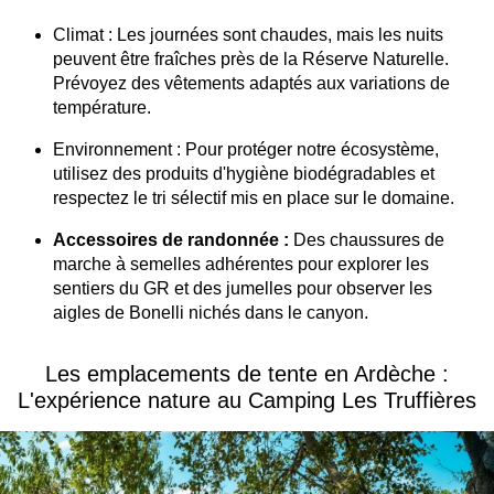
SUPPLÉMENTS À LA CARTE
Climat : Les journées sont chaudes, mais les nuits
peuvent être fraîches près de la Réserve Naturelle.
Prévoyez des vêtements adaptés aux variations de
Personne suppl.
température.
6,50 €
Environnement : Pour protéger notre écosystème,
/ nuit
utilisez des produits d'hygiène biodégradables et
respectez le tri sélectif mis en place sur le domaine.
Animaux domestiques
Accessoires de randonnée :
Des chaussures de
2,00 €
marche à semelles adhérentes pour explorer les
/ nuit
sentiers du GR et des jumelles pour observer les
aigles de Bonelli nichés dans le canyon.
Visiteurs (+ de 2h)
4,00 €
Les emplacements de tente en Ardèche :
L'expérience nature au Camping Les Truffières
Voiture ou tente suppl.
4,50 €