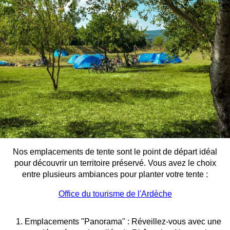
/ nuit
TAXES ET FRAIS ANNEXES
Frais & Taxes
TAXES DE SÉJOUR ET DOSSIER
Taxe séjour (+18 ans)
Nos emplacements de tente sont le point de départ idéal
0,66 €
pour découvrir un territoire préservé. Vous avez le choix
/ jour
entre plusieurs ambiances pour planter votre tente :
Frais de dossier
Office du tourisme de l'Ardèche
5,00 €
Emplacements "Panorama" : Réveillez-vous avec une