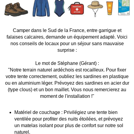
6 ampères (1380 W)
5,00 €
/ nuit
Camper dans le Sud de la France, entre garrigue et
10 ampères (2300 W)
falaises calcaires, demande un équipement adapté. Voici
nos conseils de locaux pour un séjour sans mauvaise
7,00 €
surprise :
/ nuit
Le mot de Stéphane (Gérant) :
Réfrigérateur + 4 Amp.
"Notre terrain naturel ardéchois est rocailleux. Pour fixer
votre tente correctement, oubliez les sardines en plastique
10,00 €
/ nuit
ou en aluminium léger. Prévoyez des sardines en acier dur
(type clous) et un bon maillet. Vous nous remercierez au
moment de l'installation !"
Matériel de couchage : Privilégiez une tente bien
ventilée pour profiter des nuits étoilées, et prévoyez
Personnes & Matériel
un matelas isolant pour plus de confort sur notre sol
naturel.